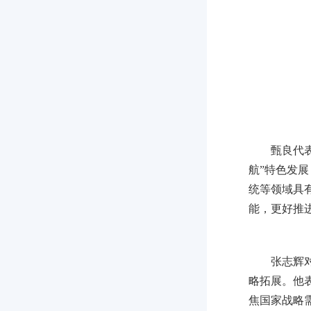
甄良代
航”特色发
统等领域具
能，更好推
张志辉
略拓展。他
焦国家战略