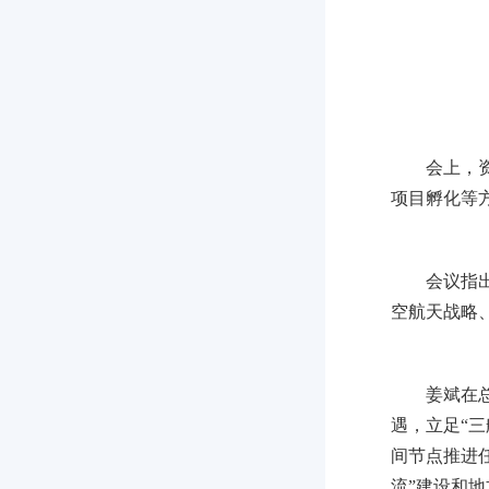
会上，
项目孵化等
会议指
空航天战略
姜斌在
遇，立足“
间节点推进
流”建设和