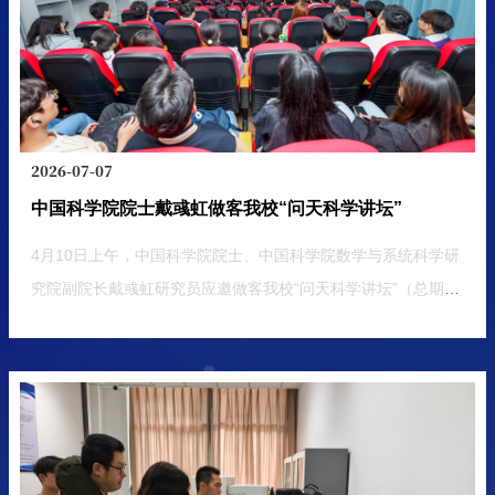
日
日
journals
Debris
灰
灰
航
南
journals
Debris
报
|
Removal
报
|
色
了解更多
了解更多
色
天
京
告
Removal
by
告
经
南
系
系
人：
Electrodynamic
人：
特
航
by
统
南
京
Dr.
Tethers
Prof.
统
色
空
学
Electrodynamic
京
航
Xin
Zheng
学
术
课
学
Tethers
Li
时
H.
时
航
空
会
2026-07-07
术
程
院
间：
Zhu
间：
空
学
议
会
2021-
2021-
基
(现
中国科学院院士戴彧虹做客我校“问天科学讲坛”
学
院
12-
12-
议
地。
南
院
(现
15
14
4月10日上午，中国科学院院士、中国科学院数学与系统科学研
京
地
地
(现
南
究院副院长戴彧虹研究员应邀做客我校“问天科学讲坛”（总期
点：
点：
航
南
京
263期），在将军路校区理学楼217报告厅作题为“最小约束违背
明
腾
空
京
航
故
讯
优化理论与算法”的报告。数学学院党委书记张跃，副院长徐
航
宫
航
会
空
江、蒋建林、龚跃政以及学院60余名师生参加报告会。报告会
天...
校
议
空
航
由徐江主持。报告会伊始，张跃对戴彧虹院士的到访表示热烈欢
区
ID：
航
天
A9-
367460968（线
迎，并代表学院向戴院士赠送“武直-10”飞机模型，表达崇高敬
天
大
506
下
意。报告中，戴院士围绕数学优化这一现代数学分支展开深入讲
会