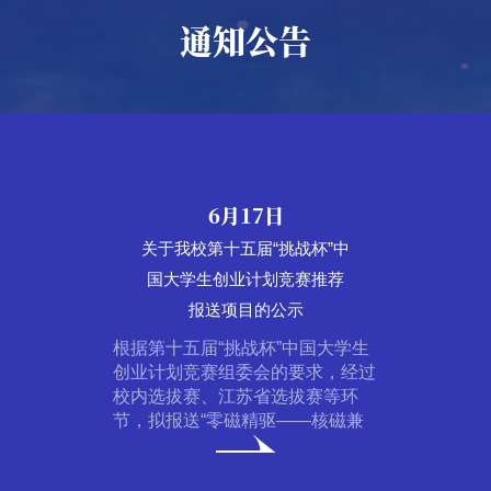
校史上的今天
通知公告
学术信息
2021-
7
12月11日
2023-
7
2023-
7
09-
月
05-
月
06-
月
会议通知丨第五届复合材料
技术与装备发展论坛暨智能
17
11
15
9
30
8
制造技术与装备国际会议
日
日
日
2021
2023
第
灰
年
九
2015
1994
1958
色
亚
届
年
年
年
系
太
亚
7
7
7
题
题
题
统
航
澳
目：
目：
目：
月
月
月
2021
2023
第
与
空
直
11
9
8