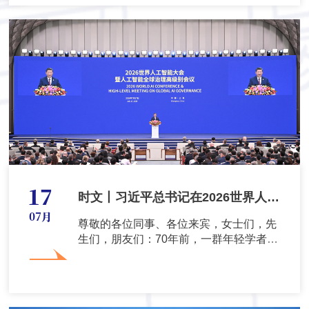
17
时文丨习近平总书记在2026世界人工
07月
智能大会暨人工智能全球治理高级别
尊敬的各位同事、各位来宾，女士们，先
生们，朋友们：70年前，一群年轻学者在
会议开幕式上的主旨讲话（全文）
美国新罕布什尔州达特茅斯会议...