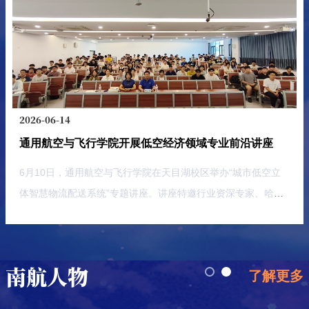
超景深显微镜、光谱共聚焦显微镜等国产高端光学仪器的前沿应
用，吸引了校内外众多师生踊跃参与。本次活动重点展示了两款
国产高端精密测量仪器：3D超景深显微镜与光谱共聚焦显微
镜。活动现场，厂家技术工程师通过专题讲座、现场演示、一对
一指导等多种形式，向师生们详细介绍了设备的技术原理、功能
特点以及在各学科领域的典型应用。活动期间，师生们表现出极
2026-06-14
高的参与热情。讲座环节，大家认真聆听、积极提问，就设备技
通用航空与飞行学院开展低空经济领域专业前沿讲座
术参数、适用范围、操作技巧等问题与工程师进行了深入交流；
样品测试环节更是人头攒动，许多师生提前准备了各自的科研样
6月10日，通用航空与飞行学院在天目湖校区举办“城市低空立
品，在技术人员的指导下亲自动手操作设备，现场体验国产仪器
体智慧物流配送系统”专题讲座。讲座特邀行业资深专家、哈速
的卓越性能。据统计，此次试用活动共为三十余名师生
无人机科技（苏州）有限公司及天津零一智能科技有限责任公司
董事长兼总经理王少海主讲。通用航空与飞行学院、牧星学院致
慧书院200余名师生参与学习。王少海围绕行业背景、系统架
南航人物
了解更多
构、核心组成、应用场景、核心优势、挑战与展望六个方面，全
面解读了城市低空立体智慧物流配送体系。他指出，当前末端物