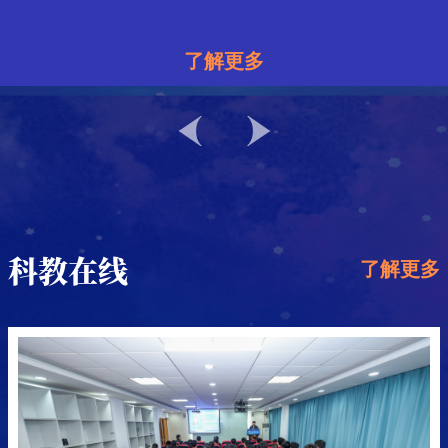
灰
年
九
不
航
升
日
日
日
色
亚
届
确
天
机
系
报
|
太
报
|
亚
报
|
了解更多
定
统
告
大
航
告
年
澳
告
我
我
根
与
人：
空
人：
直
人：
性
会
会
校
校
据
不
相
航
时
升
时
分
征
征
与
人
学
确
关
天
间：
机
间：
析
稿
文
定
专
时
大
2023-
年
2023-
江
文
院
2021-
7
2021-
7
性
家
间：
会
05-
会
06-
国
通
通
苏
社
工
分
2021-
征
15
征
30
12-
月
12-
月
际
知
知
省
会
作
析
09-
稿
地
文
地
会
15
7
14
5
淮
科
需
国
17
通
点：
通
点：
科教在线
议
了解更多
际
地
知
海
知
南
阴
学
要，
日
日
【航
【航
会
点：
南
京
暨
中
学
确
宇
宇
1982
1980
议
南
第
学
院
保
大
大
暨
京
年
年
35
第
共
成
国
讲
讲
7
7
题
题
届
35
建
立。
家
堂】
堂】
目：
目：
月
月
届
全
Inside
航
Active
机
Inside
Active
全
7
5
国
Nature
Space
空
密，
国
Nature
Space