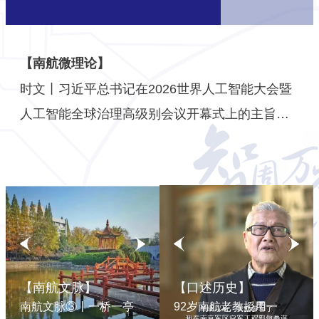
【南航微理论】
时文丨习近平总书记在2026世界人工智能大会暨
人工智能全球治理高级别会议开幕式上的主旨讲
话（全文）
【南航文脉】
【口述历史】
【南航文脉】
【口述历史】
92岁南航老教授用一生书写航空报...
《南航文脉》②丨带你走近六百年“泉源不息”的太庙水井
中国空军70周年，听98岁南航建校...
校园文化系列专题片《南航文脉》上线，共享南航精神之旅