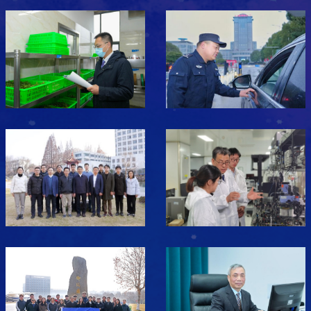
流面临成本高、效率低等难题，而国内快递业务量连年攀升，低
空经济政策红利持续释放。他重点介绍了“1+3”空地一体化智慧
物流体系，并结合美团、顺丰、京东等案例，展示了校园、医
疗、应急救援等场景的广泛应用。他结合自身求学、追梦与从业
经历出发，勉励同学们敢于筑梦追梦，勇于面对技术与法规变革
等挑战，积极投身低空工程、适航管理等新兴领域，把握低空经
济作为国家战略性支柱产业的历史机遇，努力成为低空经济首批
高素质专业人才。通用航空系副教授朱峰为王少海颁发了学校行
业特聘导师聘书。本次讲座内容深入浅出、理论与实践并重，不
仅帮助师生直观了解低空经济前沿技术与产业动态，夯实了专业
认知，更激发了同学们投身低空事业的热情。未来