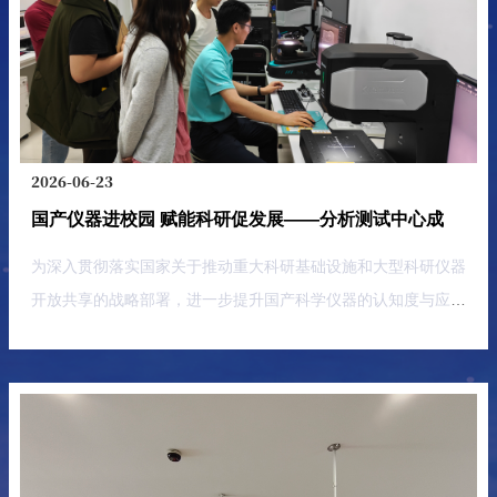
大
学)
议
解。他指出，随着应用优化在实际领域不断拓展，经典的KKT最
学)
举
地
优性理论因高度依赖可行性条件，在求解复杂的非线性优化问题
决
行
点：
时显现局限性。结合飞行器在线轨迹优化等工程实践，戴院士系
定
无
明
故
统介绍了其团队提出的最小约束违背优化（Optimization with
并
人
宫
报
机
Least Constraint Violation, OLCV）理论体系，重点阐述增广拉
校
2026-06-23
请
研
格朗日方法求解OLCV问题和罚函数法求解非凸OLCV问题的核
区
国产仪器进校园 赋能科研促发展——分析测试中心成功举办“表面三维形貌观察及测量应用交流暨国产仪器校园行”活动
江
A18-
究
心成果，并详细解读D-稳定点理论与算法创新，为不可行优化
705）
苏
所
问题提供了全新理论框架与高效求解路径，兼具理论深度与工程
为深入贯彻落实国家关于推动重大科研基础设施和大型科研仪器
省
成
应用价值。互动交流环节，戴院士耐心解
开放共享的战略部署，进一步提升国产科学仪器的认知度与应用
高
立
水平，助力我校师生科研创新工作，近日，由南京航空航天大学
教
大
分析测试中心联合国内知名仪器厂商南京凯视迈科技有限公司举
局
会。
办的“表面三维形貌观察及测量应用交流暨国产仪器校园行”活动
同...
在南京航空航天大学将军路校区圆满落幕。本次活动通过举办设
备应用路演、样品免费试用等方式，为广大师生全面展示了3D